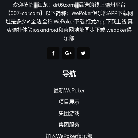
欢迎莅临▓红龙：dr09.com▓靠谱的线上德州平台
【007-car.com】以下简称：WePoker俱乐部APP下载网
址是多少✔全站,全称:WePoker下载,红龙App下载上线,真
实德扑体验ios,android和官网地址同步下载!wepoker俱
乐部
导航
最新WePoker
项目展示
集团游戏
集团服务
加入WePoker俱乐部