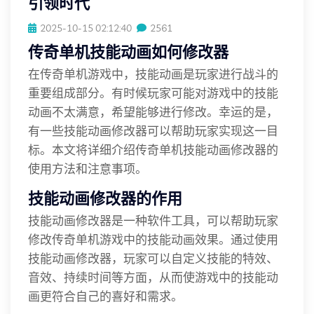
引领时代
2025-10-15 02:12:40
2561
传奇单机技能动画如何修改器
在传奇单机游戏中，技能动画是玩家进行战斗的
重要组成部分。有时候玩家可能对游戏中的技能
动画不太满意，希望能够进行修改。幸运的是，
有一些技能动画修改器可以帮助玩家实现这一目
标。本文将详细介绍传奇单机技能动画修改器的
使用方法和注意事项。
技能动画修改器的作用
技能动画修改器是一种软件工具，可以帮助玩家
修改传奇单机游戏中的技能动画效果。通过使用
技能动画修改器，玩家可以自定义技能的特效、
音效、持续时间等方面，从而使游戏中的技能动
画更符合自己的喜好和需求。