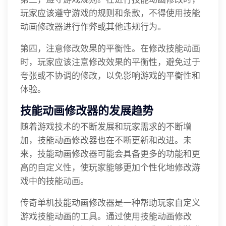
玩家应该遵守游戏的规则和条款，不得使用技能
动画修改器进行作弊或其他违规行为。
第四，注意修改效果的平衡性。在修改技能动画
时，玩家应该注意修改效果的平衡性，避免过于
夸张或不协调的修改，以免影响游戏的平衡性和
体验。
技能动画修改器的发展趋势
随着游戏技术的不断发展和玩家需求的不断增
加，技能动画修改器也在不断更新和改进。未
来，技能动画修改器可能会具备更多的功能和更
高的自定义性，使玩家能够更加个性化地修改游
戏中的技能动画。
传奇单机技能动画修改器是一种帮助玩家自定义
游戏技能动画的工具。通过使用技能动画修改