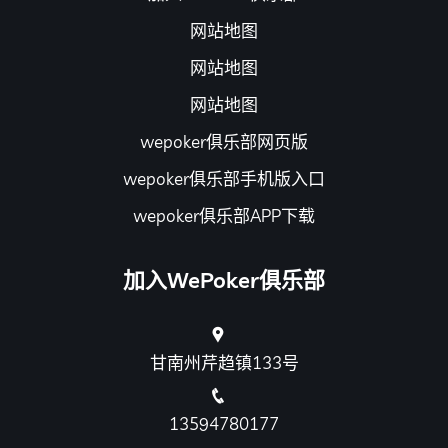
网站地图
网站地图
网站地图
wepoker俱乐部网页版
wepoker俱乐部手机版入口
wepoker俱乐部APP下载
加入WePoker俱乐部
甘南州芹趋镇133号
13594780177