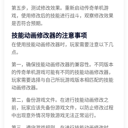
第五步，测试修改效果。重新启动传奇单机游
戏，使用修改后的技能进行战斗，观察修改效果
是否符合预期。
技能动画修改器的注意事项
在使用技能动画修改器时，玩家需要注意以下几
点。
第一，确保技能动画修改器的兼容性。不同版本
的传奇单机游戏可能有不同的技能动画修改器，
玩家需要选择与自己所玩游戏版本相匹配的技能
动画修改器。
第二，备份游戏文件。在进行技能动画修改之
前，玩家应该先备份游戏文件，以防止修改过程
中出现意外情况导致游戏无法正常运行。
第三，遵守游戏规则。在进行技能动画修改时，