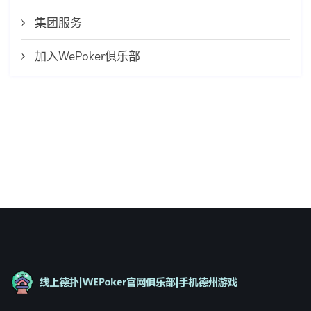
集团服务
加入WePoker俱乐部