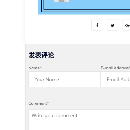
发表评论
Name
*
E-mail Address
Comment
*