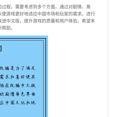
的过程，需要考虑到多个方面。通过对剧情、角
以使游戏更好地适应中国市场和玩家的需求。进行
改进中文版，提升游戏的质量和用户体验。希望本
所帮助。