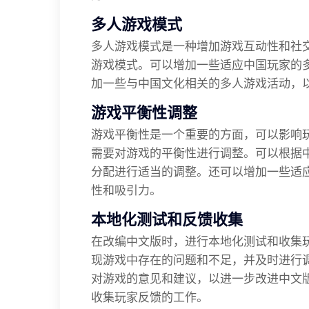
多人游戏模式
多人游戏模式是一种增加游戏互动性和社
游戏模式。可以增加一些适应中国玩家的
加一些与中国文化相关的多人游戏活动，
游戏平衡性调整
游戏平衡性是一个重要的方面，可以影响
需要对游戏的平衡性进行调整。可以根据
分配进行适当的调整。还可以增加一些适
性和吸引力。
本地化测试和反馈收集
在改编中文版时，进行本地化测试和收集
现游戏中存在的问题和不足，并及时进行
对游戏的意见和建议，以进一步改进中文
收集玩家反馈的工作。