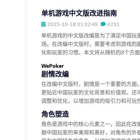
单机游戏中文版改进指南
2025-10-18 01:32:49
4251
单机游戏的中文版改编是为了满足中国玩
场。在改编中文版时，需要考虑到游戏的
化和玩家的习惯。本文将从随机的8个方
WePoker
剧情改编
在改编中文版时，剧情是一个重要的方面
更贴近中国玩家的文化背景和价值观。还
调整和优化，以增加游戏的吸引力和可玩
角色塑造
角色是游戏中的核心元素之一，因此在改
据中国玩家的审美观和喜好，对角色的外