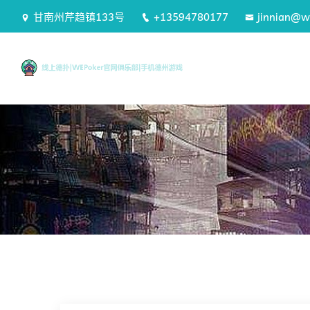
甘南州芹趋镇133号
+13594780177
jinnian@w