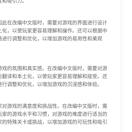
性和吸引力。
因此在改编中文版时，需要对游戏的界面进行设计
土化，以使玩家更容易理解和操作。还可以根据中
格进行调整和优化，以增加游戏的易用性和美观
游戏的氛围和真实感。在改编中文版时，需要对游
行翻译和本土化，以使玩家更容易理解和接受。还
进行调整和优化，以增加游戏的沉浸感和体验。
家对游戏的满意度和挑战性。在改编中文版时，需
玩家的游戏水平和习惯，对游戏的难度进行适当的
家的特殊关卡或挑战，以增加游戏的可玩性和吸引