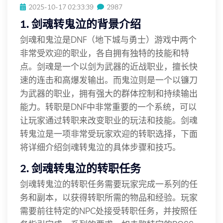
2025-10-17 02:33:39
2987
1. 剑魂转鬼泣的背景介绍
剑魂和鬼泣是DNF（地下城与勇士）游戏中两个
非常受欢迎的职业，各自拥有独特的技能和特
点。剑魂是一个以剑为武器的近战职业，擅长快
速的连击和高爆发输出。而鬼泣则是一个以镰刀
为武器的职业，拥有强大的群体控制和持续输出
能力。转职是DNF中非常重要的一个系统，可以
让玩家通过转职来改变职业的玩法和技能。剑魂
转鬼泣是一项非常受玩家欢迎的转职选择，下面
将详细介绍剑魂转鬼泣的具体步骤和技巧。
2. 剑魂转鬼泣的转职任务
剑魂转鬼泣的转职任务需要玩家完成一系列的任
务和副本，以获得转职所需的物品和经验。玩家
需要前往特定的NPC处接受转职任务，并按照任