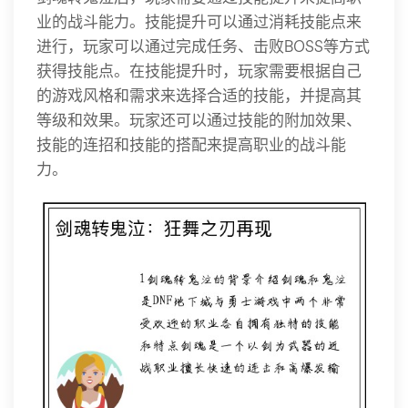
业的战斗能力。技能提升可以通过消耗技能点来
进行，玩家可以通过完成任务、击败BOSS等方式
获得技能点。在技能提升时，玩家需要根据自己
的游戏风格和需求来选择合适的技能，并提高其
等级和效果。玩家还可以通过技能的附加效果、
技能的连招和技能的搭配来提高职业的战斗能
力。