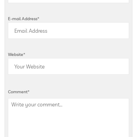
E-mail Address
*
Website
*
Comment
*