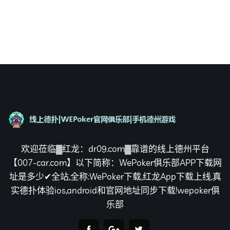
欢迎莅临▓红龙：dr09.com▓靠谱的线上德州平台
【007-car.com】以下简称：WePoker俱乐部APP下载网
址是多少✔全站,全称:WePoker下载,红龙App下载上线,真
实德扑体验ios,android和官网地址同步下载!wepoker俱
乐部