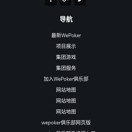
导航
最新WePoker
项目展示
集团游戏
集团服务
加入WePoker俱乐部
网站地图
网站地图
网站地图
wepoker俱乐部网页版