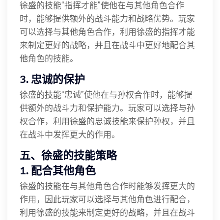
徐盛的技能“指挥才能”使他在与其他角色合作
时，能够提供额外的战斗能力和战略优势。玩家
可以选择与其他角色合作，利用徐盛的指挥才能
来制定更好的战略，并且在战斗中更好地配合其
他角色的技能。
3. 忠诚的保护
徐盛的技能“忠诚”使他在与孙权合作时，能够提
供额外的战斗力和保护能力。玩家可以选择与孙
权合作，利用徐盛的忠诚技能来保护孙权，并且
在战斗中发挥更大的作用。
五、徐盛的技能策略
1. 配合其他角色
徐盛的技能在与其他角色合作时能够发挥更大的
作用，因此玩家可以选择与其他角色进行配合，
利用徐盛的技能来制定更好的战略，并且在战斗