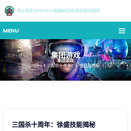
集团游戏
Home
三国杀十周年：徐盛技能揭秘
三国杀十周年：徐盛技能揭秘