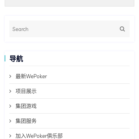
导航
最新WePoker
项目展示
集团游戏
集团服务
加入WePoker俱乐部